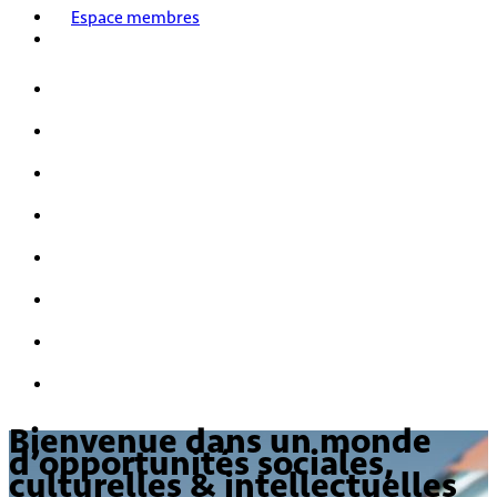
Espace membres
Accueil
Nos activités
Notre histoire
HPI/HQI
Mensa & les enfants
Nous rejoindre
FAQ
Nous contacter
Bienvenue dans un monde
d’opportunités sociales,
culturelles & intellectuelles