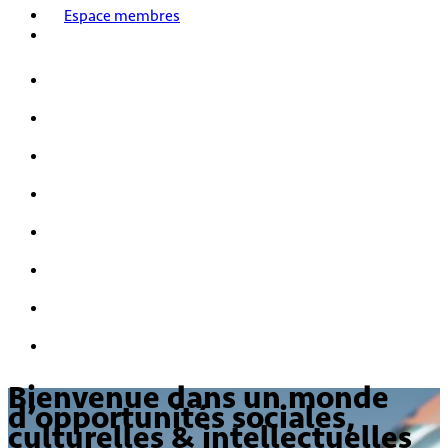
Espace membres
Accueil
Nos activités
Notre histoire
HPI/HQI
Mensa & les enfants
Nous rejoindre
FAQ
Nous contacter
Bienvenue dans un monde
d’opportunités sociales,
culturelles & intellectuelles