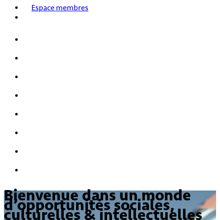
Espace membres
Accueil
Nos activités
Notre histoire
HPI/HQI
Mensa & les enfants
Nous rejoindre
FAQ
Nous contacter
Bienvenue dans un monde
d’opportunités sociales,
culturelles & intellectuelles