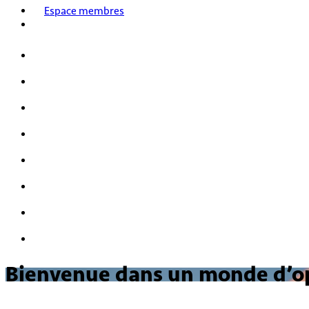
Espace membres
Accueil
Nos activités
Notre histoire
HPI/HQI
Mensa & les enfants
Nous rejoindre
FAQ
Nous contacter
Bienvenue dans un monde d’opp