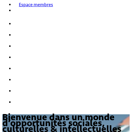
Espace membres
Accueil
Nos activités
Notre histoire
HPI/HQI
Mensa & les enfants
Nous rejoindre
FAQ
Nous contacter
Bienvenue dans un monde
d’opportunités sociales,
culturelles & intellectuelles