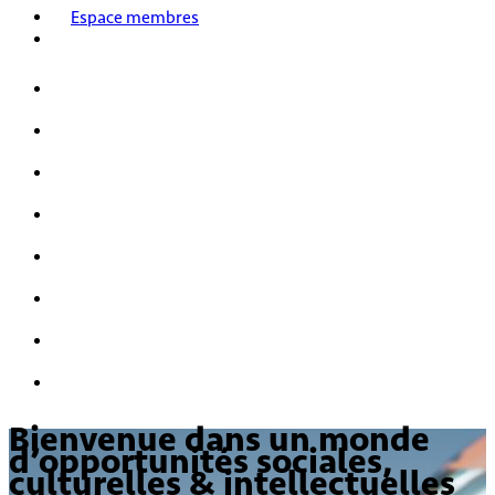
Espace membres
Accueil
Nos activités
Notre histoire
HPI/HQI
Mensa & les enfants
Nous rejoindre
FAQ
Nous contacter
Bienvenue dans un monde
d’opportunités sociales,
culturelles & intellectuelles