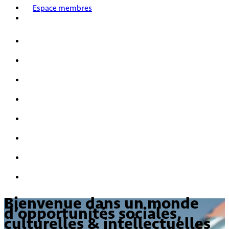
Espace membres
Accueil
Nos activités
Notre histoire
HPI/HQI
Mensa & les enfants
Nous rejoindre
FAQ
Nous contacter
Bienvenue dans un monde
d’opportunités sociales,
culturelles & intellectuelles