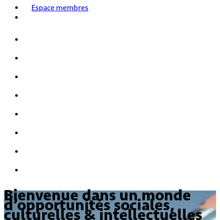
Espace membres
Accueil
Nos activités
Notre histoire
HPI/HQI
Mensa & les enfants
Nous rejoindre
FAQ
Nous contacter
Bienvenue dans un monde
d’opportunités sociales,
culturelles & intellectuelles