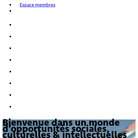
Espace membres
Accueil
Nos activités
Notre histoire
HPI/HQI
Mensa & les enfants
Nous rejoindre
FAQ
Nous contacter
Bienvenue dans un monde
d’opportunités sociales,
culturelles & intellectuelles