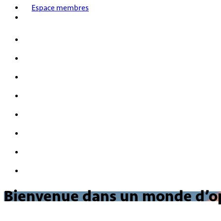
Espace membres
Accueil
Nos activités
Notre histoire
HPI/HQI
Mensa & les enfants
Nous rejoindre
FAQ
Nous contacter
Bienvenue dans un monde d’opp